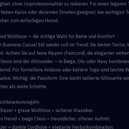
igkeit, ohne Unprofessionalität zu riskieren. Für einen legeren
einen Karos oder dezenten Streifen geeignet; bei wichtigen 
lieber zum einfarbigen Hemd.
und Wollhose — die richtige Wahl für Beine und Komfort
m Business Casual Stil wieder voll im Trend: Sie bieten Textur
it. Achten Sie auf feine Rippen (Feincord), die eleganter wirke
inos sind der Allrounder — in Beige, Oliv oder Navy kombinie
emd. Für formellere Anlässe oder kältere Tage sind leichte W
ative. Wichtig: die Passform. Eine leicht taillierte Silhouette 
cher als weite Schnitte.
Kombinationsregeln
Blazer + graue Wollhose = sicherer Klassiker.
s Hemd + beige Chino = freundlicher, offener Auftritt.
er + dunkle Cordhose = elegante Herbstkombination.