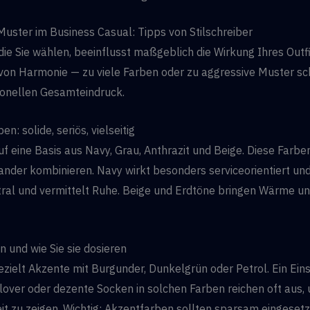
uster im Business Casual: Tipps von Stilschreiber
 die Sie wählen, beeinflusst maßgeblich die Wirkung Ihres Outf
 von Harmonie — zu viele Farben oder zu aggressive Muster 
ionellen Gesamteindruck.
en: solide, seriös, vielseitig
uf eine Basis aus Navy, Grau, Anthrazit und Beige. Diese Farbe
nander kombinieren. Navy wirkt besonders serviceorientiert und
tral und vermittelt Ruhe. Beige und Erdtöne bringen Wärme un
 und wie Sie sie dosieren
ezielt Akzente mit Burgunder, Dunkelgrün oder Petrol. Ein Ein
llover oder dezente Socken in solchen Farben reichen oft aus,
it zu zeigen. Wichtig: Akzentfarben sollten sparsam eingeset