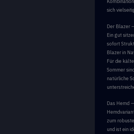
Kombinations
sich vielseit
Der Blazer —
Ein gut sitz
sofort Strukt
Blazer in Na
Für die kält
Sommer sind 
natürliche S
unterstreich
Das Hemd — 
Hemdvariant
zum robusten
und ist ein 