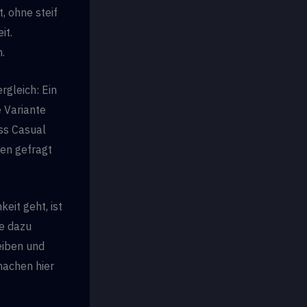
t, ohne steif
it.
.
rgleich: Ein
e Variante
ss Casual
ten gefragt
eit geht, ist
ie dazu
leiben und
machen hier