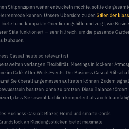
nen Stilprinzipien weiter entwickeln möchte, sollte die gesam
 Herrenmode kennen. Unsere Übersicht zu den
Stilen der klas
e
bietet eine kompakte Orientierungshilfe und zeigt, wie Busin
rer Stile funktioniert — sehr hilfreich, um die passende Gard
 aufzubauen.
ess Casual heute so relevant ist
itswelten verlangen Flexibilität: Meetings in lockerer Atmos
e im Café, After‑Work‑Events. Der Business Casual Stil schaf
amit Sie überall angemessen auftreten können. Zudem signalis
lbewusstsein besitzen, ohne zu protzen. Diese Balance fördert
iert, dass Sie sowohl fachlich kompetent als auch teamfähig
des Business Casual: Blazer, Hemd und smarte Cords
 Grundstock an Kleidungsstücken bietet maximale