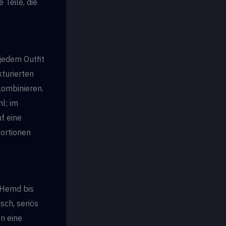
 Teile, die
 jedem Outfit
kturierten
kombinieren.
hl; im
f eine
portionen
‑Hemd bis
sch, seriös
n eine