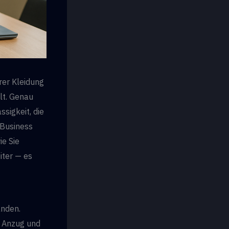
hrer Kleidung
lt. Genau
ssigkeit, die
 Business
ie Sie
iter — es
anden.
m Anzug und