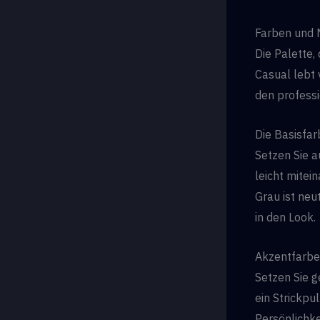
Farben und M
Die Palette,
Casual lebt
den profess
Die Basisfarb
Setzen Sie a
leicht mitei
Grau ist neu
in den Look.
Akzentfarben
Setzen Sie g
ein Strickpu
Persönlichke