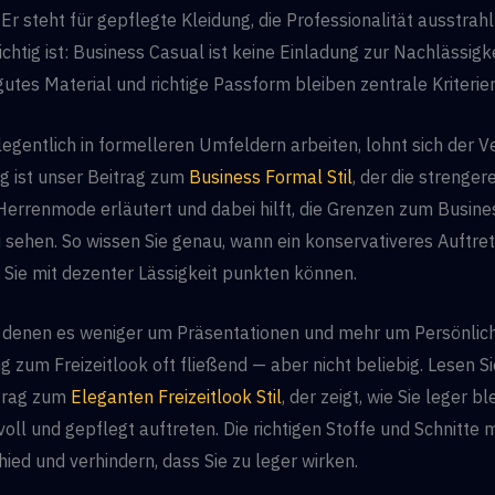
 Er steht für gepflegte Kleidung, die Professionalität ausstrahl
ichtig ist: Business Casual ist keine Einladung zur Nachlässigke
gutes Material und richtige Passform bleiben zentrale Kriterien
egentlich in formelleren Umfeldern arbeiten, lohnt sich der Ve
eg ist unser Beitrag zum
Business Formal Stil
, der die strenger
Herrenmode erläutert und dabei hilft, die Grenzen zum Busine
zu sehen. So wissen Sie genau, wann ein konservativeres Auftre
 Sie mit dezenter Lässigkeit punkten können.
 denen es weniger um Präsentationen und mehr um Persönlichk
 zum Freizeitlook oft fließend — aber nicht beliebig. Lesen S
trag zum
Eleganten Freizeitlook Stil
, der zeigt, wie Sie leger b
voll und gepflegt auftreten. Die richtigen Stoffe und Schnitte 
ied und verhindern, dass Sie zu leger wirken.