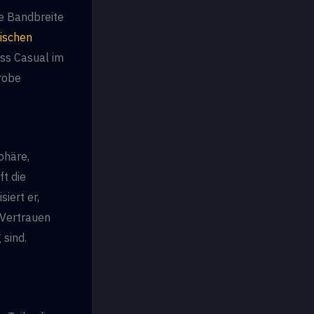
te Bandbreite
sischen
ess Casual im
erobe
phäre,
ft die
iert er,
 Vertrauen
 sind.