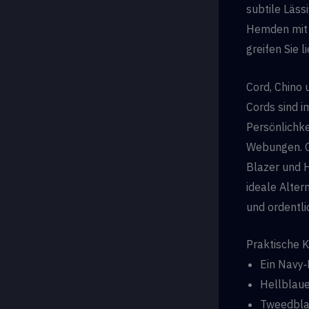
subtile Läss
Hemden mit f
greifen Sie 
Cord, Chino 
Cords sind i
Persönlichke
Webungen. Ch
Blazer und H
ideale Altern
und ordentli
Praktische 
Ein Navy‑
Hellblaue
Tweedblaz