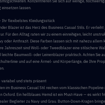
möglichkeiten. Konzentrieren Sie sich auf wenige, hochwertige
ig einsetzen lassen.
 Ihr flexibelstes Kleidungsstück
ender Blazer ist das Herz des Business Casual Stils. Er verleiht
ur. Für den Alltag raten wir zu einem einreihigen, leicht unstru
vy oder Anthrazit. Diese Farben lassen sich mit nahezu allem 
ere Jahreszeit sind Woll‑ oder Tweedblazer eine stilsichere Wa
leichte Baumwoll‑ oder Leinenblazer praktisch. Achten Sie au
chulterlinie und auf eine Ärmel‑ und Körperlänge, die Ihre Pro
en.
variabel und stets präsent
en im Business Casual Stil reichen vom klassischen Popeline
 Oxford. Ein hellblaues Hemd ist ein Must‑Have — es wirkt fri
idealer Begleiter zu Navy und Grau. Button‑Down‑Kragen bringe