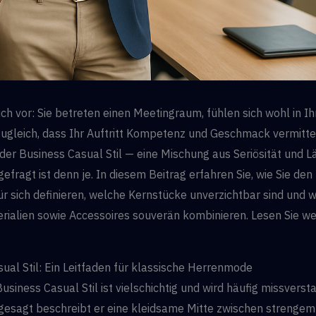
sich vor: Sie betreten einen Meetingraum, fühlen sich wohl in I
ugleich, dass Ihr Auftritt Kompetenz und Geschmack vermitte
 der Business Casual Stil — eine Mischung aus Seriösität und Lä
efragt ist denn je. In diesem Beitrag erfahren Sie, wie Sie den
für sich definieren, welche Kernstücke unverzichtbar sind und w
rialien sowie Accessoires souverän kombinieren. Lesen Sie we
ual Stil: Ein Leitfaden für klassische Herrenmode
Business Casual Stil ist vielschichtig und wird häufig missverst
 gesagt beschreibt er eine kleidsame Mitte zwischen strenge