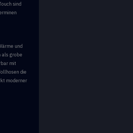
 Touch sind
Terminen
, Wärme und
n als grobe
rbar mit
ollhosen die
wirkt moderner