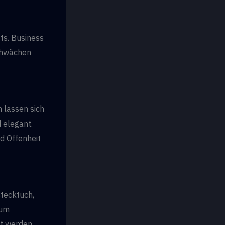
its. Business
schwächen
n lassen sich
 elegant.
d Offenheit
stecktuch,
 um
zt werden.