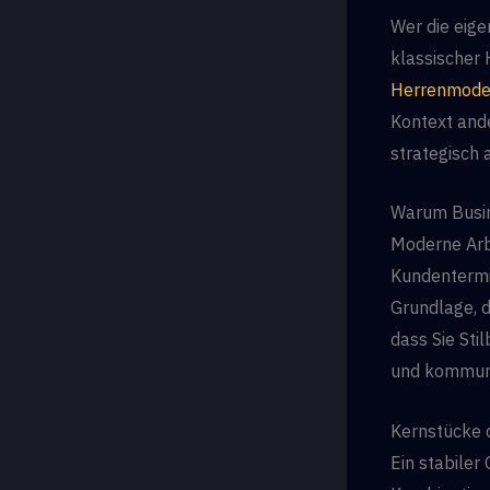
Wer die eige
klassischer
Herrenmod
Kontext ande
strategisch
Warum Busin
Moderne Arbe
Kundentermin
Grundlage, d
dass Sie Sti
und kommuniz
Kernstücke 
Ein stabiler