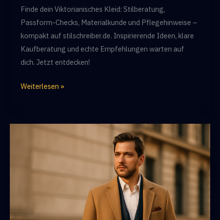
Finde dein Viktorianisches Kleid: Stilberatung,
Passform-Checks, Materialkunde und Pflegehinweise –
kompakt auf stilschreiber.de. Inspirierende Ideen, klare
Kaufberatung und echte Empfehlungen warten auf
dich. Jetzt entdecken!
Finde
Weiterlesen »
dein
viktorianisches
Kleid:
Tipps
für
authentischen
Look