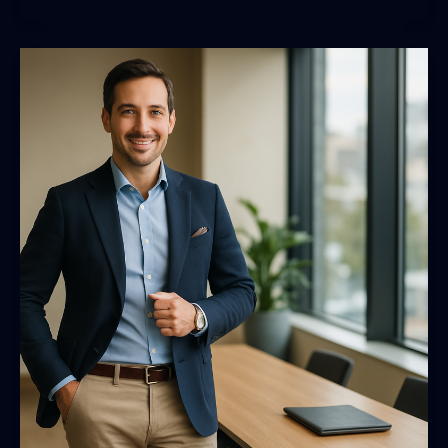
Grau-
Kombi
für
elegante
Herren