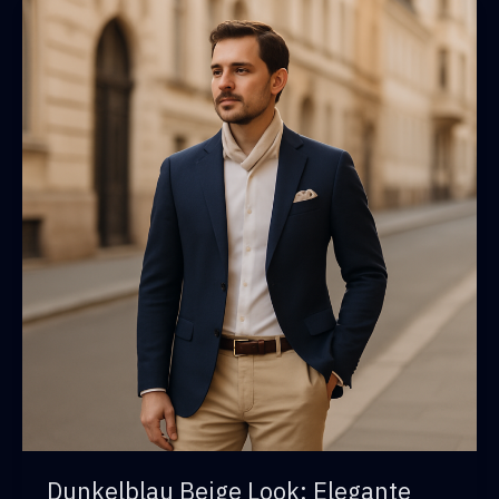
Kontrast
für
elegante
Herrenoutfits
Dunkelblau Beige Look: Elegante