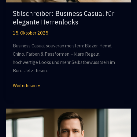
Stilschreiber: Business Casual für
elegante Herrenlooks
15. Oktober 2025
Business Casual souverän meistern: Blazer, Hemd,
Chino, Farben & Passformen – klare Regeln,
hochwertige Looks und mehr Selbstbewusstsein im
Büro. Jetzt lesen.
Stilschreiber:
Weiterlesen »
Business
Casual
für
elegante
Herrenlooks