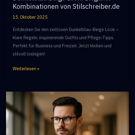
Kombinationen von Stilschreiber.de
15. Oktober 2025
Entdecken Sie den zeitlosen Dunkelblau-Beige Look –
klare Regeln, inspirierende Outfits und Pflege-Tipps.
Perfekt für Business und Freizeit. Jetzt klicken und
stilvoll loslegen!
Dunkelblau
Weiterlesen »
Beige
Look:
Elegante
Kombinationen
von
Stilschreiber.de