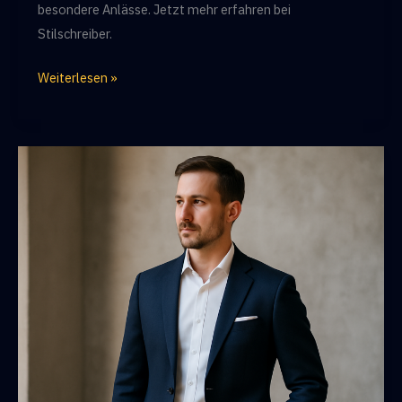
besondere Anlässe. Jetzt mehr erfahren bei
Stilschreiber.
Stilschreiber.de
Weiterlesen »
Taillierter
Slim-
Fit
Anzug
für
stilbewusste
Männer