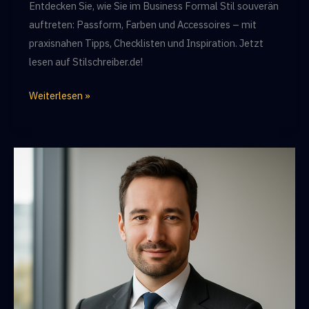
Entdecken Sie, wie Sie im Business Formal Stil souverän
auftreten: Passform, Farben und Accessoires – mit
praxisnahen Tipps, Checklisten und Inspiration. Jetzt
lesen auf Stilschreiber.de!
Business
Weiterlesen »
Formal:
Elegante
Herrenmode
von
Stilschreiber